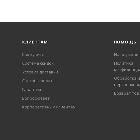
КЛИЕНТАМ
ПОМОЩЬ
Как купить
Наши рекви
Система скидок
Политика
конфиденци
Условия доставки
Обработка и
Способы оплаты
персональн
Гарантия
Возврат тов
Вопрос-ответ
Корпоративным клиентам