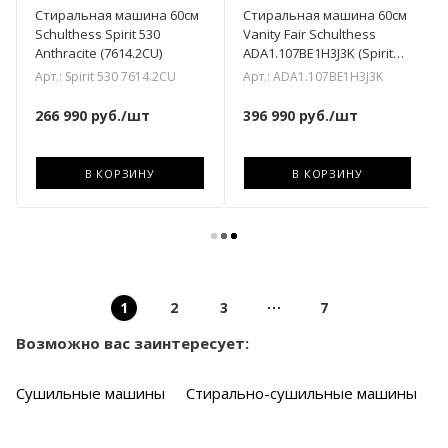
Стиральная машина 60см
Стиральная машина 60см
Schulthess Spirit 530
Vanity Fair Schulthess
Anthracite (7614.2CU)
ADA1.107BE1H3J3K (Spirit
540)
Арт.: Spirit 530 7614.2CU
Арт.: ADA1.107BE1H3J3K
266 990
руб.
/шт
396 990
руб.
/шт
В КОРЗИНУ
В КОРЗИНУ
1
2
3
7
Возможно вас заинтересует:
Сушильные машины
Стирально-сушильные машины