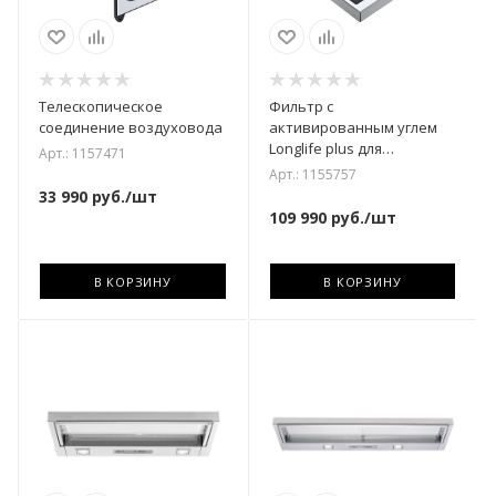
Телескопическое
Фильтр с
соединение воздуховода
активированным углем
Longlife plus для
Арт.: 1157471
CombiCookTop V4000 /
Арт.: 1155757
V2000
33 990
руб.
/шт
109 990
руб.
/шт
В КОРЗИНУ
В КОРЗИНУ