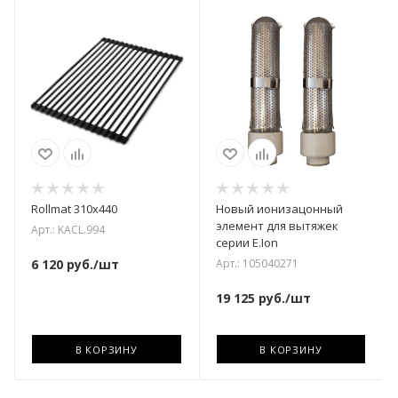
Rollmat 310х440
Новый ионизацонный
элемент для вытяжек
Арт.: KACL.994
серии E.Ion
Арт.: 105040271
6 120
руб.
/шт
19 125
руб.
/шт
В КОРЗИНУ
В КОРЗИНУ