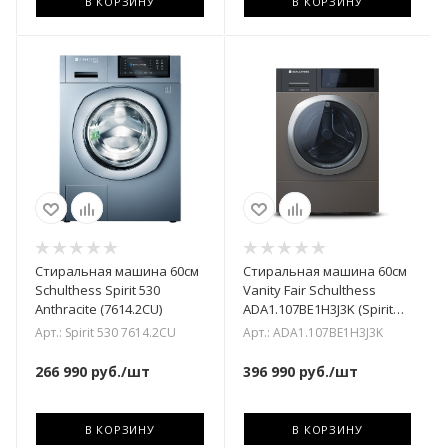
В КОРЗИНУ
В КОРЗИНУ
Стиральная машина 60см
Стиральная машина 60см
Schulthess Spirit 530
Vanity Fair Schulthess
Anthracite (7614.2CU)
ADA1.107BE1H3J3K (Spirit
540)
Арт.: Spirit 530 7614.2CU
Арт.: ADA1.107BE1H3J3K
266 990
руб.
/шт
396 990
руб.
/шт
В КОРЗИНУ
В КОРЗИНУ