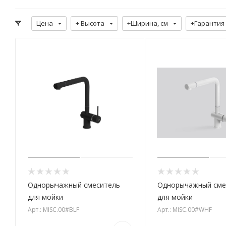
Цена
+ Высота
+Ширина, см
+Гарантия
Однорычажный смеситель
Однорычажный сме
для мойки
для мойки
Арт.: MISC.00#BLF
Арт.: MISC.00#WHF