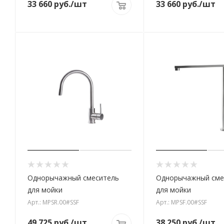
33 660
руб.
/шт
33 660
руб.
/шт
Однорычажный смеситель
Однорычажный сме
для мойки
для мойки
Арт.: MPSR.00#SSF
Арт.: MPSF.00#SSF
49 725
руб.
/шт
38 250
руб.
/шт