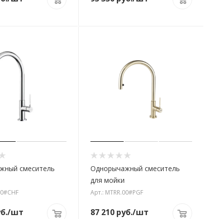
жный смеситель
Однорычажный смеситель
для мойки
00#CHF
Арт.: MTRR.00#PGF
б.
/шт
87 210
руб.
/шт