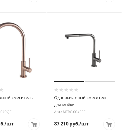
жный смеситель
Однорычажный смеситель
для мойки
00#PQF
Арт.: MTRC.00#PPF
б.
/шт
87 210
руб.
/шт