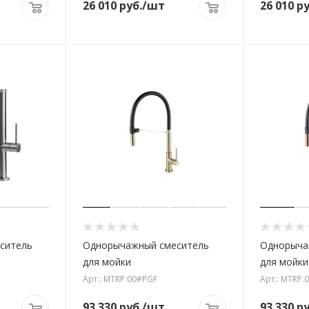
26 010
руб.
/шт
26 010
ру
ситель
Однорычажный смеситель
Однорыча
для мойки
для мойки
Арт.: MTRP.00#PGF
Арт.: MTRP.
93 330
руб.
/шт
93 330
ру