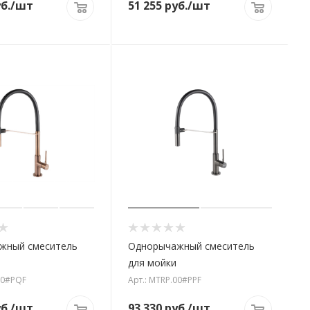
б.
/шт
51 255
руб.
/шт
жный смеситель
Однорычажный смеситель
для мойки
00#PQF
Арт.: MTRP.00#PPF
б.
/шт
93 330
руб.
/шт